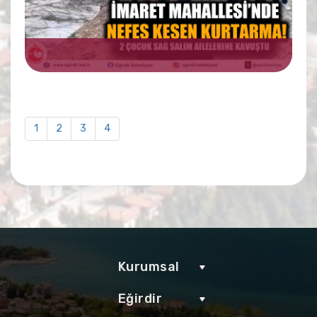
1
2
3
4
Kurumsal
Eğirdir