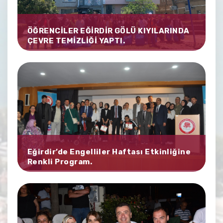
ÖĞRENCİLER EĞİRDİR GÖLÜ KIYILARINDA
ÇEVRE TEMİZLİĞİ YAPTI.
Eğirdir’de Engelliler Haftası Etkinliğine
Renkli Program.