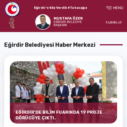
MENÜ
Eğirdir'e Söz Verdik #Tutacağız
MUSTAFA ÖZER
EĞİRDİR BELEDİYE
BAŞKANI
Eğirdir Belediyesi Haber Merkezi
EĞİRDİR’DE BİLİM FUARINDA 19 PROJE
GÖRÜCÜYE ÇIKTI.