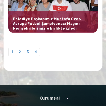
Belediye Başkanımız Mustafa Özer,
Avrupa Futbol Şampiyonası Maçını
Hemşehrilerimizle birlikte izledi
1
2
3
4
Kurumsal