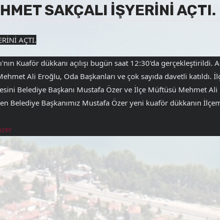
MET SAKÇALI İŞYERİNİ AÇTI.
RİNİ AÇTI.
nın Kuaför dükkanı açılışı bugün saat 12:30'da gerçekleştirildi. A
 Mehmet Ali Eroğlu, Oda Başkanları ve çok sayıda davetli katıldı. 
esini Belediye Başkanı Mustafa Özer ve İlçe Müftüsü Mehmet Ali Ero
ren Belediye Başkanımız Mustafa Özer yeni kuaför dükkanın İlçemiz
zer