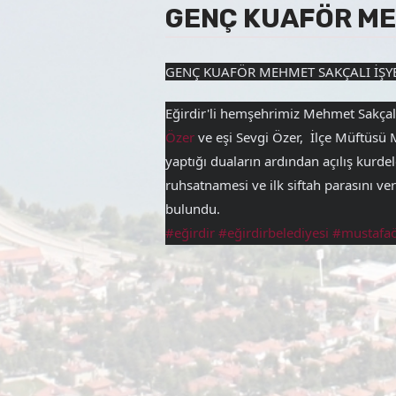
GENÇ KUAFÖR MEH
GENÇ KUAFÖR MEHMET SAKÇALI İŞYE
Eğirdir'li hemşehrimiz Mehmet Sakçalı'
Özer
 ve eşi Sevgi Özer,  İlçe Müftüsü
yaptığı duaların ardından açılış kurdel
ruhsatnamesi ve ilk siftah 
parasını ve
bulundu.
#eğirdir
#eğirdirbelediyesi
#mustafaö