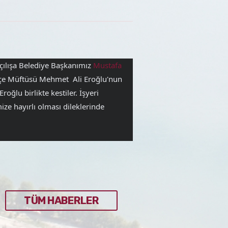
çılışa Belediye Başkanımız 
Mustafa 
İlçe Müftüsü Mehmet  Ali Eroğlu'nun 
ğlu birlikte kestiler. İşyeri 
e hayırlı olması dileklerinde 
TÜM HABERLER