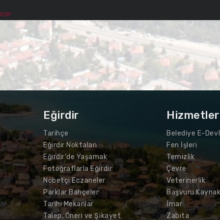
zer
Eğirdir
Hizmetler
Tarihçe
Belediye E-Devl
Eğirdir Noktaları
Fen İşleri
Eğirdir'de Yaşamak
Temizlik
Fotoğraflarla Eğirdir
Çevre
Nöbetçi Eczaneler
Veterinerlik
Parklar Bahçeler
Başvuru Kaynak
Tarihi Mekanlar
İmar
Talep, Öneri ve Şikayet
Zabıta