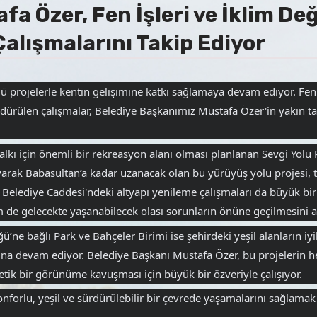
 Özer, Fen İşleri ve İklim Değ
alışmalarını Takip Ediyor
ü projelerle kentin gelişimine katkı sağlamaya devam ediyor. Fen İ
rdürülen çalışmalar, Belediye Başkanımız Mustafa Özer'in yakın tak
alkı için önemli bir rekreasyon alanı 
olması planlanan Sevgi Yolu P
arak Babasultan’a kadar uzanacak olan bu yürüyüş yolu projesi, t
elediye Caddesi'ndeki altyapı yenileme çalışmaları da büyük bir hı
em de gelecekte yaşanabilecek olası sorunların önüne geçilmesini 
ğü’ne bağlı Park ve Bahçeler Birimi ise şehirdeki yeşil alanların iy
na devam ediyor. Belediye Başkanı Mustafa Özer, bu projelerin he
etik bir görünüme kavuşması için büyük bir özveriyle çalışıyor.
nforlu, yeşil ve sürdürülebilir bir çevrede yaşamalarını sağlamak 