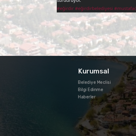
sürdürüyor.
#eğirdir
#eğirdirbelediyesi
#mustafaö
Kurumsal
Belediye Meclisi
Bilgi Edinme
Haberler