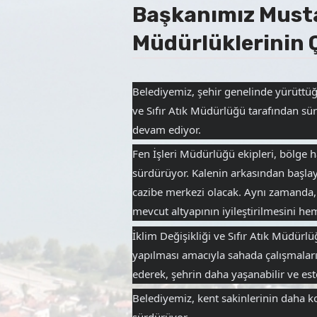
Başkanımız Mustafa
Müdürlüklerinin Ç
Belediyemiz, şehir genelinde yürüttüğ
ve Sıfır Atık Müdürlüğü tarafından sü
devam ediyor.
Fen İşleri Müdürlüğü ekipleri, bölge h
sürdürüyor. Kalenin arkasından başlay
cazibe merkezi olacak. Aynı zamanda, B
mevcut altyapının iyileştirilmesini h
İklim Değişikliği ve Sıfır Atık Müdürlü
yapılması amacıyla sahada çalışmaları
ederek, şehrin daha yaşanabilir ve est
Belediyemiz, kent sakinlerinin daha ko