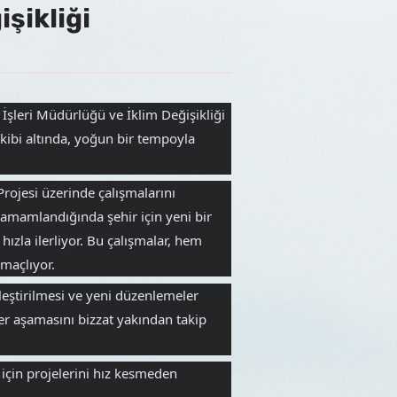
işikliği
şleri Müdürlüğü ve İklim Değişikliği 
ibi altında, yoğun bir tempoyla 
rojesi üzerinde çalışmalarını 
amamlandığında şehir için yeni bir 
zla ilerliyor. Bu çalışmalar, hem 
amaçlıyor.
ileştirilmesi ve yeni düzenlemeler 
r aşamasını bizzat yakından takip 
için projelerini hız kesmeden 